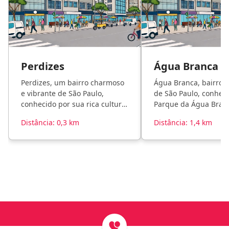
Perdizes
Água Branca
Perdizes, um bairro charmoso
Água Branca, bairro v
e vibrante de São Paulo,
de São Paulo, conheci
conhecido por sua rica cultura
Parque da Água Branc
e vastas opções de
rica cultura local.
Distância: 0,3 km
Distância: 1,4 km
entretenimento.